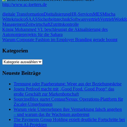
http://www.sc-loetters.de
digitale Transformation
Digitalisierung
HR-Services
MES
Mischa
Wittek
risolco
SAAS
Sicherheitstechnik
Softwarevertrieb
Vertrieb
Workfo
Management
Zeitwirtschaft
Zutrittskontrolle
Beitragsnavigation
Vorheriger
König Mohammed VI. beschleunigt die Aktualisierung des
Beitrag:
Autonomieprojekts für die Sahara
Nächster
Warum Corporate Fashion im Employer Branding gerade boomt
Beitrag:
Kategorien
Kategorien
Neueste Beiträge
Trennung oder Paarberatung: Wege aus der Beziehungskrise
Josera Petfood macht mit „Good Food. Good Poop“ das
große Geschäft zur Markenbotschaft
SourcingBlox startet CentaurNexus: Operations-Plattform für
Zscaler-Umgebungen
Warum viele Unternehmen ihre Vermarktung falsch angehen
– und warum das ihr Wachstum ausbremst
The Payments Group Holding erzielt deutliche Fortschritte bei
ihren AI-Projekten