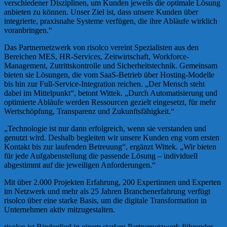
verschiedener Disziplinen, um Kunden jeweils die optimale Lösung
anbieten zu können. Unser Ziel ist, dass unsere Kunden über
integrierte, praxisnahe Systeme verfügen, die ihre Abläufe wirklich
voranbringen.“
Das Partnernetzwerk von risolco vereint Spezialisten aus den
Bereichen MES, HR-Services, Zeitwirtschaft, Workforce-
Management, Zutrittskontrolle und Sicherheitstechnik. Gemeinsam
bieten sie Lösungen, die vom SaaS-Betrieb über Hosting-Modelle
bis hin zur Full-Service-Integration reichen. „Der Mensch steht
dabei im Mittelpunkt“, betont Wittek. „Durch Automatisierung und
optimierte Abläufe werden Ressourcen gezielt eingesetzt, für mehr
Wertschöpfung, Transparenz und Zukunftsfähigkeit.“
„Technologie ist nur dann erfolgreich, wenn sie verstanden und
genutzt wird. Deshalb begleiten wir unsere Kunden eng vom ersten
Kontakt bis zur laufenden Betreuung“, ergänzt Wittek. „Wir bieten
für jede Aufgabenstellung die passende Lösung – individuell
abgestimmt auf die jeweiligen Anforderungen.“
Mit über 2.000 Projekten Erfahrung, 200 Expertinnen und Experten
im Netzwerk und mehr als 25 Jahren Branchenerfahrung verfügt
risolco über eine starke Basis, um die digitale Transformation in
Unternehmen aktiv mitzugestalten.
risolco ist Bindeglied in einem starken Partnernetzwerk führender