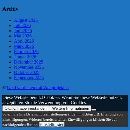
Archiv
August 2026
Juli 2026
Juni 2026
Mai 2026
April 2026
März 2026
Februar 2026
Januar 2026
Dezember 2025
November 2025
Oktober 2025
September 2025
©
Geld verdienen mit Webprojekten
Diese Website benutzt Cookies. Wenn Sie diese Webseite nutzen,
akzeptieren Sie die Verwendung von Cookies.
OK, ich habe verstanden!
Weitere Informationen
Sofern Sie Ihre Datenschutzeinstellungen ändern möchten z.B. Erteilung von
Einwilligungen, Widerruf bereits erteilter Einwilligungen klicken Sie auf
Einstellungen
nachfolgenden Button.