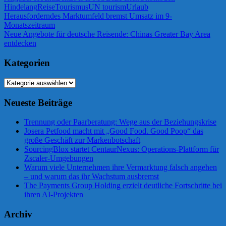
Hindelang
Reise
Tourismus
UN tourism
Urlaub
Beitragsnavigation
Vorheriger
Herausforderndes Marktumfeld bremst Umsatz im 9-
Beitrag:
Monatszeitraum
Nächster
Neue Angebote für deutsche Reisende: Chinas Greater Bay Area
Beitrag:
entdecken
Kategorien
Kategorien
Neueste Beiträge
Trennung oder Paarberatung: Wege aus der Beziehungskrise
Josera Petfood macht mit „Good Food. Good Poop“ das
große Geschäft zur Markenbotschaft
SourcingBlox startet CentaurNexus: Operations-Plattform für
Zscaler-Umgebungen
Warum viele Unternehmen ihre Vermarktung falsch angehen
– und warum das ihr Wachstum ausbremst
The Payments Group Holding erzielt deutliche Fortschritte bei
ihren AI-Projekten
Archiv