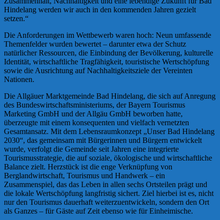
Zusammenhalt, Nachhaltigkeit und eine lebendige Zukunft für Bad
Hindelang werden wir auch in den kommenden Jahren gezielt
setzen.“
Die Anforderungen im Wettbewerb waren hoch: Neun umfassende
Themenfelder wurden bewertet – darunter etwa der Schutz
natürlicher Ressourcen, die Einbindung der Bevölkerung, kulturelle
Identität, wirtschaftliche Tragfähigkeit, touristische Wertschöpfung
sowie die Ausrichtung auf Nachhaltigkeitsziele der Vereinten
Nationen.
Die Allgäuer Marktgemeinde Bad Hindelang, die sich auf Anregung
des Bundeswirtschaftsministeriums, der Bayern Tourismus
Marketing GmbH und der Allgäu GmbH beworben hatte,
überzeugte mit einem konsequenten und vielfach vernetzten
Gesamtansatz. Mit dem Lebensraumkonzept „Unser Bad Hindelang
2030“, das gemeinsam mit Bürgerinnen und Bürgern entwickelt
wurde, verfolgt die Gemeinde seit Jahren eine integrierte
Tourismusstrategie, die auf soziale, ökologische und wirtschaftliche
Balance zielt. Herzstück ist die enge Verknüpfung von
Berglandwirtschaft, Tourismus und Handwerk – ein
Zusammenspiel, das das Leben in allen sechs Ortsteilen prägt und
die lokale Wertschöpfung langfristig sichert. Ziel hierbei ist es, nicht
nur den Tourismus dauerhaft weiterzuentwickeln, sondern den Ort
als Ganzes – für Gäste auf Zeit ebenso wie für Einheimische.