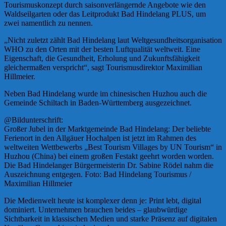
Tourismuskonzept durch saisonverlängernde Angebote wie den
Waldseilgarten oder das Leitprodukt Bad Hindelang PLUS, um
zwei namentlich zu nennen.
„Nicht zuletzt zählt Bad Hindelang laut Weltgesundheitsorganisation
WHO zu den Orten mit der besten Luftqualität weltweit. Eine
Eigenschaft, die Gesundheit, Erholung und Zukunftsfähigkeit
gleichermaßen verspricht“, sagt Tourismusdirektor Maximilian
Hillmeier.
Neben Bad Hindelang wurde im chinesischen Huzhou auch die
Gemeinde Schiltach in Baden-Württemberg ausgezeichnet.
@Bildunterschrift:
Großer Jubel in der Marktgemeinde Bad Hindelang: Der beliebte
Ferienort in den Allgäuer Hochalpen ist jetzt im Rahmen des
weltweiten Wettbewerbs „Best Tourism Villages by UN Tourism“ in
Huzhou (China) bei einem großen Festakt geehrt worden worden.
Die Bad Hindelanger Bürgermeisterin Dr. Sabine Rödel nahm die
Auszeichnung entgegen. Foto: Bad Hindelang Tourismus /
Maximilian Hillmeier
Die Medienwelt heute ist komplexer denn je: Print lebt, digital
dominiert. Unternehmen brauchen beides – glaubwürdige
Sichtbarkeit in klassischen Medien und starke Präsenz auf digitalen