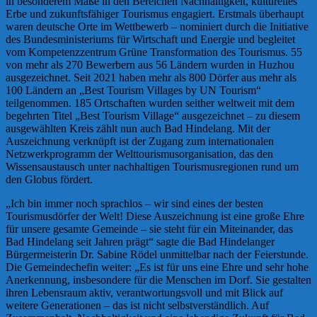
in besonderem Maße in den Bereichen Nachhaltigkeit, kulturelles
Erbe und zukunftsfähiger Tourismus engagiert. Erstmals überhaupt
waren deutsche Orte im Wettbewerb – nominiert durch die Initiative
des Bundesministeriums für Wirtschaft und Energie und begleitet
vom Kompetenzzentrum Grüne Transformation des Tourismus. 55
von mehr als 270 Bewerbern aus 56 Ländern wurden in Huzhou
ausgezeichnet. Seit 2021 haben mehr als 800 Dörfer aus mehr als
100 Ländern an „Best Tourism Villages by UN Tourism“
teilgenommen. 185 Ortschaften wurden seither weltweit mit dem
begehrten Titel „Best Tourism Village“ ausgezeichnet – zu diesem
ausgewählten Kreis zählt nun auch Bad Hindelang. Mit der
Auszeichnung verknüpft ist der Zugang zum internationalen
Netzwerkprogramm der Welttourismusorganisation, das den
Wissensaustausch unter nachhaltigen Tourismusregionen rund um
den Globus fördert.
„Ich bin immer noch sprachlos – wir sind eines der besten
Tourismusdörfer der Welt! Diese Auszeichnung ist eine große Ehre
für unsere gesamte Gemeinde – sie steht für ein Miteinander, das
Bad Hindelang seit Jahren prägt“ sagte die Bad Hindelanger
Bürgermeisterin Dr. Sabine Rödel unmittelbar nach der Feierstunde.
Die Gemeindechefin weiter: „Es ist für uns eine Ehre und sehr hohe
Anerkennung, insbesondere für die Menschen im Dorf. Sie gestalten
ihren Lebensraum aktiv, verantwortungsvoll und mit Blick auf
weitere Generationen – das ist nicht selbstverständlich. Auf