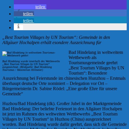
teilen
teilen
teilen
„Best Tourism Villages by UN Tourism“: Gemeinde in den
Allgäuer Hochalpen erhält esondere Auszeichnung für
Bad Hindelang in weltweitem
Wettbewerb als
Bad Hindelang wurde innerhalb des Wettbewerbs
Tourismusgemeinde geehrt
„Best Tourism Villages by UN Tourism“
ausgezeichnet. (Bildquelle: Bad Hindelang
„Best Tourism Villages by UN
Tourismus / Maximilian Hillmeier)
Tourism“: Besondere
Auszeichnung bei Feierstunde im chinesischen Hunzhou – Erstmals
überhaupt deutsche Orte nominiert – Delegation vor Ort –
Bürgermeisterin Dr. Sabine Rödel: „Eine große Ehre für unsere
Gemeinde“
Huzhou/Bad Hindelang (dk). Großer Jubel in der Marktgemeinde
Bad Hindelang: Der beliebte Ferienort in den Allgäuer Hochalpen
ist jetzt im Rahmen des weltweiten Wettbewerbs „Best Tourism
Villages by UN Tourism“ in Huzhou (China) ausgezeichnet
worden. Bad Hindelang wurde dafür geehrt, dass sich die Gemeinde