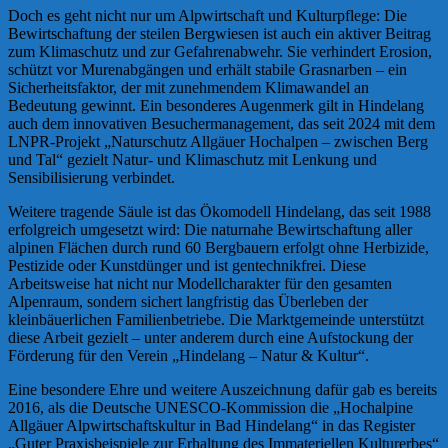
Doch es geht nicht nur um Alpwirtschaft und Kulturpflege: Die
Bewirtschaftung der steilen Bergwiesen ist auch ein aktiver Beitrag
zum Klimaschutz und zur Gefahrenabwehr. Sie verhindert Erosion,
schützt vor Murenabgängen und erhält stabile Grasnarben – ein
Sicherheitsfaktor, der mit zunehmendem Klimawandel an
Bedeutung gewinnt. Ein besonderes Augenmerk gilt in Hindelang
auch dem innovativen Besuchermanagement, das seit 2024 mit dem
LNPR-Projekt „Naturschutz Allgäuer Hochalpen – zwischen Berg
und Tal“ gezielt Natur- und Klimaschutz mit Lenkung und
Sensibilisierung verbindet.
Weitere tragende Säule ist das Ökomodell Hindelang, das seit 1988
erfolgreich umgesetzt wird: Die naturnahe Bewirtschaftung aller
alpinen Flächen durch rund 60 Bergbauern erfolgt ohne Herbizide,
Pestizide oder Kunstdünger und ist gentechnikfrei. Diese
Arbeitsweise hat nicht nur Modellcharakter für den gesamten
Alpenraum, sondern sichert langfristig das Überleben der
kleinbäuerlichen Familienbetriebe. Die Marktgemeinde unterstützt
diese Arbeit gezielt – unter anderem durch eine Aufstockung der
Förderung für den Verein „Hindelang – Natur & Kultur“.
Eine besondere Ehre und weitere Auszeichnung dafür gab es bereits
2016, als die Deutsche UNESCO-Kommission die „Hochalpine
Allgäuer Alpwirtschaftskultur in Bad Hindelang“ in das Register
„Guter Praxisbeispiele zur Erhaltung des Immateriellen Kulturerbes“