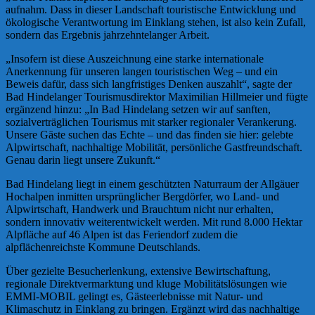
aufnahm. Dass in dieser Landschaft touristische Entwicklung und
ökologische Verantwortung im Einklang stehen, ist also kein Zufall,
sondern das Ergebnis jahrzehntelanger Arbeit.
„Insofern ist diese Auszeichnung eine starke internationale
Anerkennung für unseren langen touristischen Weg – und ein
Beweis dafür, dass sich langfristiges Denken auszahlt“, sagte der
Bad Hindelanger Tourismusdirektor Maximilian Hillmeier und fügte
ergänzend hinzu: „In Bad Hindelang setzen wir auf sanften,
sozialverträglichen Tourismus mit starker regionaler Verankerung.
Unsere Gäste suchen das Echte – und das finden sie hier: gelebte
Alpwirtschaft, nachhaltige Mobilität, persönliche Gastfreundschaft.
Genau darin liegt unsere Zukunft.“
Bad Hindelang liegt in einem geschützten Naturraum der Allgäuer
Hochalpen inmitten ursprünglicher Bergdörfer, wo Land- und
Alpwirtschaft, Handwerk und Brauchtum nicht nur erhalten,
sondern innovativ weiterentwickelt werden. Mit rund 8.000 Hektar
Alpfläche auf 46 Alpen ist das Feriendorf zudem die
alpflächenreichste Kommune Deutschlands.
Über gezielte Besucherlenkung, extensive Bewirtschaftung,
regionale Direktvermarktung und kluge Mobilitätslösungen wie
EMMI-MOBIL gelingt es, Gästeerlebnisse mit Natur- und
Klimaschutz in Einklang zu bringen. Ergänzt wird das nachhaltige